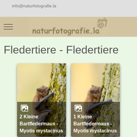
info@naturfotografie.la
Mobile Menu Toggle
Fledertiere - Fledertiere
2 Kleine
1 Kleine
Bartfledermaus -
Bartfledermaus -
Myotis mystacinus
Myotis mystacinus