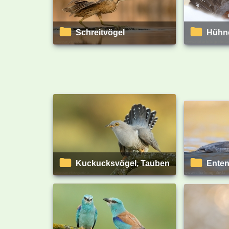
Schreitvögel
Hühn
Kuckucksvögel, Tauben
Ente