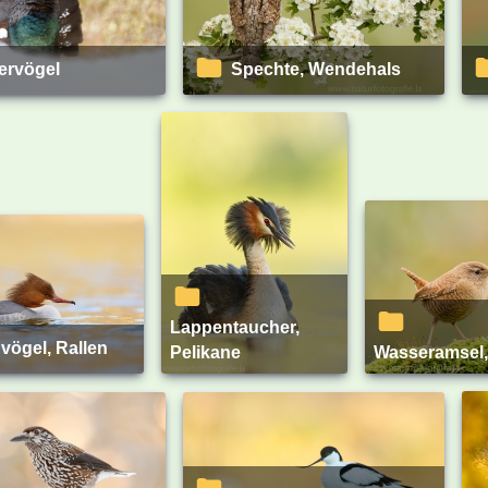
ervögel
Spechte, Wendehals
Lappentaucher,
nvögel, Rallen
Pelikane
Wasseramsel