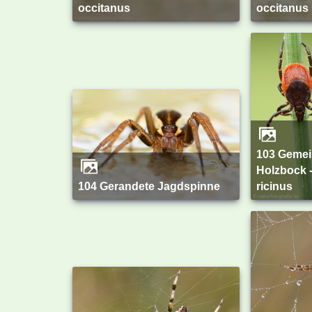
occitanus
occitanus
103 Gemeiner
Holzbock 
104 Gerandete Jagdspinne
ricinus