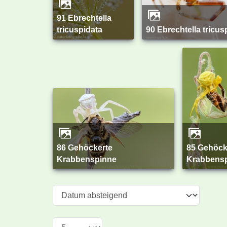
91 Ebrechtella
tricuspidata
90 Ebrechtella tricus
86 Gehöckerte
85 Gehöckerte
Krabbenspinne
Krabbens