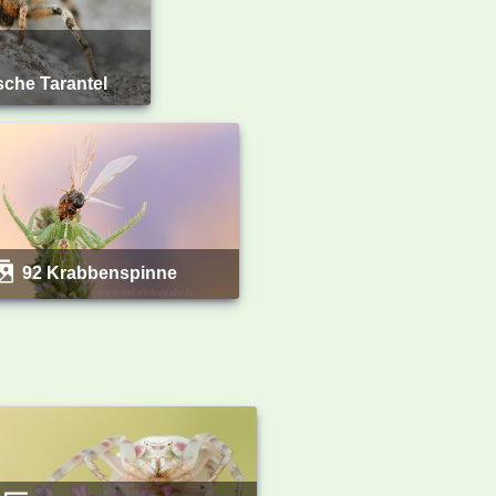
sche Tarantel
92 Krabbenspinne