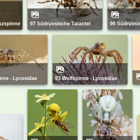
uzspinne
97 Südrussische Tarantel
96 Südrussi
inne - Lycosidae
93 Wolfspinne - Lycosidae