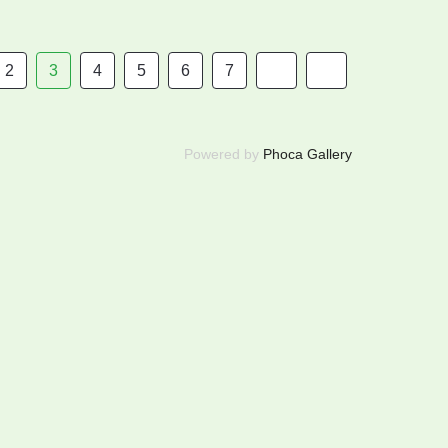
2
3
4
5
6
7
Powered by
Phoca Gallery