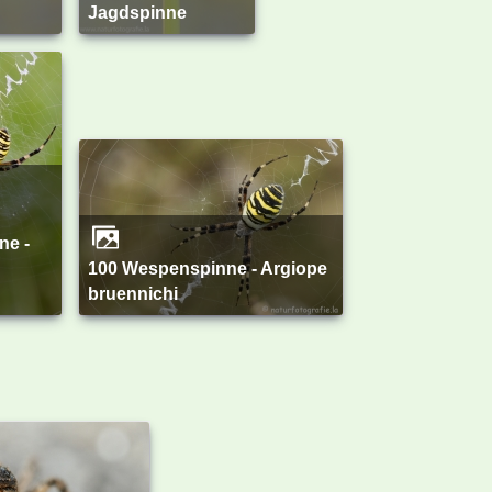
Jagdspinne
ne -
100 Wespenspinne - Argiope
bruennichi