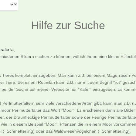
Hilfe zur Suche
afie.la,
iedenen Bildern suchen zu können, will ich Ihnen eine kleine Hilfeste
es Tieres komplett einzugeben. Man kann z.B. bei einem Magerrasen-Pe
er Tiere. Bei einem Rotmilan kann z.B. nur mit dem Begriff "rot" gesu
an bei der Suche auf meiner Webseite nur "Käfer" einzugeben. Es komme
nd Perlmutterfaltern sehr viele verschiedene Arten gibt, kann man z.
moor Perlmutterfalter das Wort "Moor". Es erscheinen dann alle Bild
, der Braunfleckige Perlmutterfalter sowie der Feurige Perlmutterfalte
ie in diesem Beispiel "Moor", Pflanzen die in einem Moor vorkommen
l (=Schmetterling) oder das Waldwiesenvögelchen (=Schmetterling).