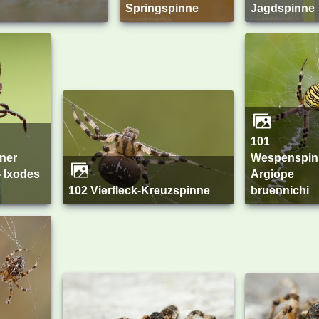
Springspinne
Jagdspinne
101
Wespenspin
- Ixodes
Argiope
102 Vierfleck-Kreuzspinne
bruennichi