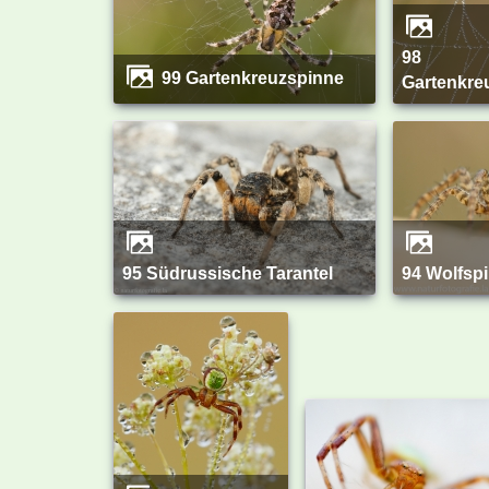
98
99 Gartenkreuzspinne
Gartenkre
95 Südrussische Tarantel
94 Wolfsp